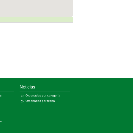
Noticias
as
Ordenadas por categoría
Ordenadas por fecha
ía