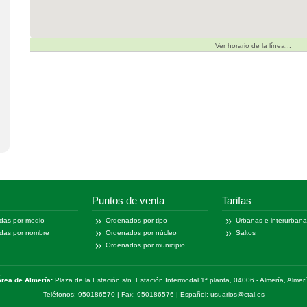
Ver horario de la línea...
Puntos de venta
Tarifas
das por medio
Ordenados por tipo
Urbanas e interurban
das por nombre
Ordenados por núcleo
Saltos
Ordenados por municipio
rea de Almería:
Plaza de la Estación s/n. Estación Intermodal 1ª planta, 04006 - Almería, Almer
Teléfonos: 950186570 | Fax: 950186576 | Español: usuarios@ctal.es