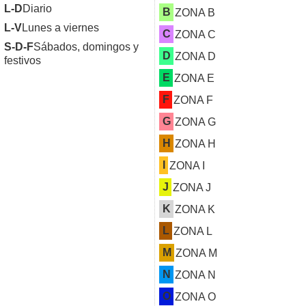
L-D
Diario
B
ZONA B
L-V
Lunes a viernes
C
ZONA C
S-D-F
Sábados, domingos y
D
ZONA D
festivos
E
ZONA E
F
ZONA F
G
ZONA G
H
ZONA H
I
ZONA I
J
ZONA J
K
ZONA K
L
ZONA L
M
ZONA M
N
ZONA N
O
ZONA O