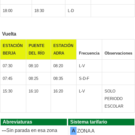
18:00
18:30
L-D
Vuelta
ESTACIÓN
PUENTE
ESTACIÓN
BERJA
DEL RÍO
ADRA
Frecuencia
Observaciones
07:30
08:10
08:20
L-V
07:45
08:25
08:35
S-D-F
15:30
16:10
16:20
L-V
SOLO
PERIODO
ESCOLAR
Abreviaturas
Sistema tarifario
---
Sin parada en esa zona
A
ZONA A