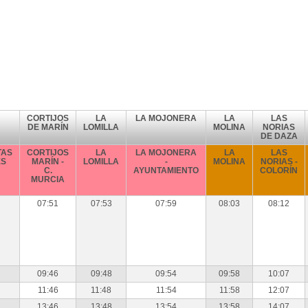
CORTIJOS
LA
LA MOJONERA
LA
LAS
DE MARÍN
LOMILLA
MOLINA
NORIAS
DE DAZA
TAS
CORTIJOS
LA
LA MOJONERA
LA
LAS
ÉS
MARÍN -
LOMILLA
-
MOLINA
NORIAS -
C.
AYUNTAMIENTO
COLORÍN
MURCIA
07:51
07:53
07:59
08:03
08:12
09:46
09:48
09:54
09:58
10:07
11:46
11:48
11:54
11:58
12:07
13:46
13:48
13:54
13:58
14:07