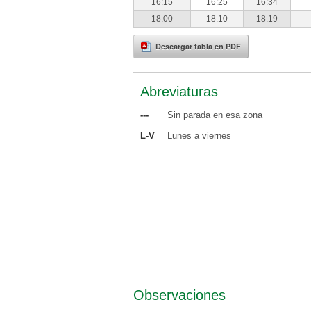
16:15
16:25
16:34
18:00
18:10
18:19
Descargar tabla en PDF
Abreviaturas
---
Sin parada en esa zona
L-V
Lunes a viernes
Observaciones