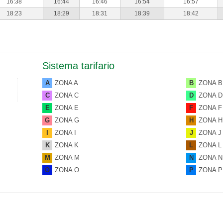
16:38
16:44
16:46
16:54
16:57
18:23
18:29
18:31
18:39
18:42
Sistema tarifario
A
ZONA A
B
ZONA B
C
ZONA C
D
ZONA D
E
ZONA E
F
ZONA F
G
ZONA G
H
ZONA H
I
ZONA I
J
ZONA J
K
ZONA K
L
ZONA L
M
ZONA M
N
ZONA N
O
ZONA O
P
ZONA P