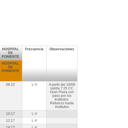
HOSPITAL
Frecuencia
Observaciones
DE
PONIENTE
HOSPITAL
DE
PONIENTE
08:22
L-V
A partir del 16/09
salida 7:25 CC
Gran Plaza con
paso por los
Institutos.
Refuerzo hasta
Institutos
10:17
L-V
12:17
L-V
14:17
L-V