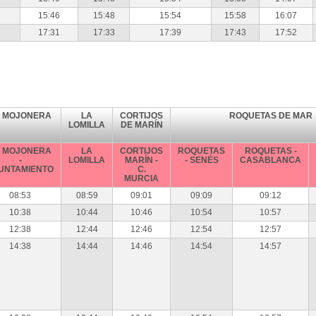
15:46
15:48
15:54
15:58
16:07
17:31
17:33
17:39
17:43
17:52
A MOJONERA
LA
CORTIJOS
ROQUETAS DE MAR
LOMILLA
DE MARÍN
A MOJONERA
LA
CORTIJOS
ROQUETAS
ROQUETAS -
-
LOMILLA
MARÍN -
- SENÉS
CASABLANCA
UNTAMIENTO
C.
MURCIA
08:53
08:59
09:01
09:09
09:12
10:38
10:44
10:46
10:54
10:57
12:38
12:44
12:46
12:54
12:57
14:38
14:44
14:46
14:54
14:57