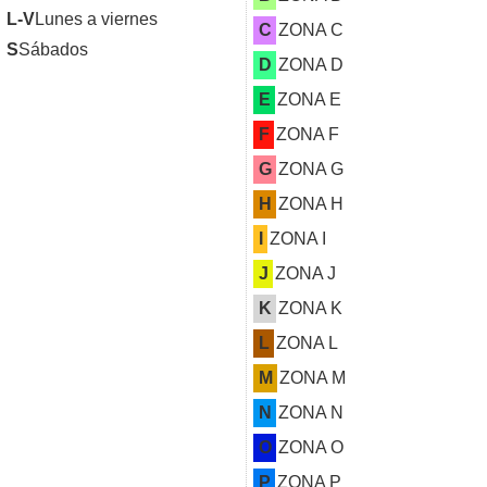
L-V
Lunes a viernes
C
ZONA C
S
Sábados
D
ZONA D
E
ZONA E
F
ZONA F
G
ZONA G
H
ZONA H
I
ZONA I
J
ZONA J
K
ZONA K
L
ZONA L
M
ZONA M
N
ZONA N
O
ZONA O
P
ZONA P