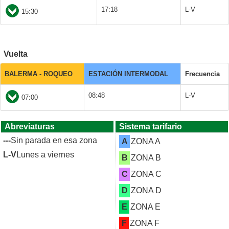
17:18
L-V
15:30
Vuelta
BALERMA - ROQUEO
ESTACIÓN INTERMODAL
Frecuencia
08:48
L-V
07:00
Abreviaturas
Sistema tarifario
---
Sin parada en esa zona
A
ZONA A
L-V
Lunes a viernes
B
ZONA B
C
ZONA C
D
ZONA D
E
ZONA E
F
ZONA F