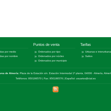
Puntos de venta
Tarifas
das por medio
Ordenados por tipo
Urbanas e interurban
das por nombre
Ordenados por núcleo
Saltos
Ordenados por municipio
rea de Almería:
Plaza de la Estación s/n. Estación Intermodal 1ª planta, 04006 - Almería, Almer
Teléfonos: 950186570 | Fax: 950186576 | Español: usuarios@ctal.es