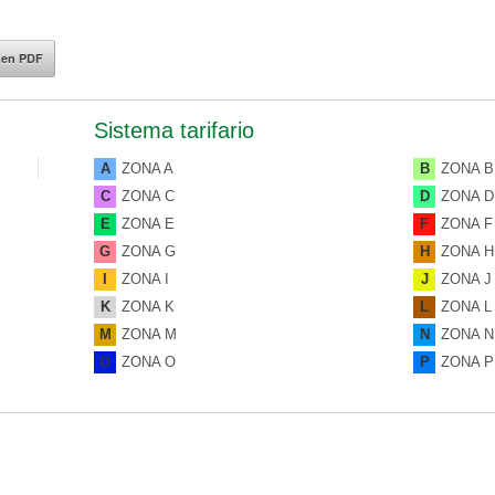
 en PDF
Sistema tarifario
A
ZONA A
B
ZONA B
C
ZONA C
D
ZONA D
E
ZONA E
F
ZONA F
G
ZONA G
H
ZONA H
I
ZONA I
J
ZONA J
K
ZONA K
L
ZONA L
M
ZONA M
N
ZONA N
O
ZONA O
P
ZONA P