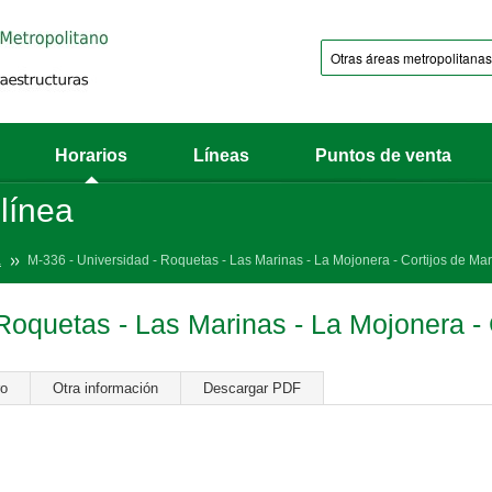
Horarios
Líneas
Puntos de venta
 línea
a
M-336 - Universidad - Roquetas - Las Marinas - La Mojonera - Cortijos de Ma
Roquetas - Las Marinas - La Mojonera -
ro
Otra información
Descargar PDF