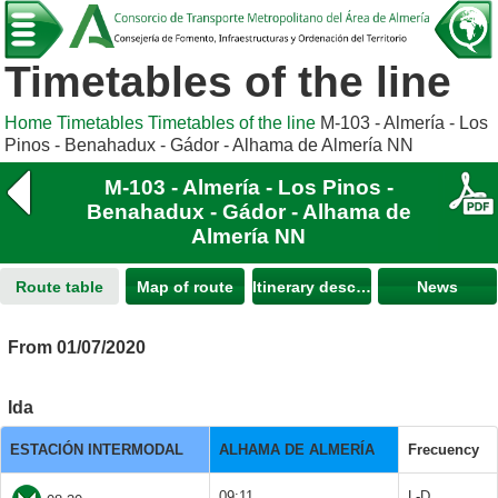
Timetables of the line
Home
Timetables
Timetables of the line
M-103 - Almería - Los
Pinos - Benahadux - Gádor - Alhama de Almería NN
M-103 - Almería - Los Pinos -
Benahadux - Gádor - Alhama de
Almería NN
Route table
Map of route
Itinerary description
News
From 01/07/2020
Ida
ESTACIÓN INTERMODAL
ALHAMA DE ALMERÍA
Frecuency
09:11
L-D