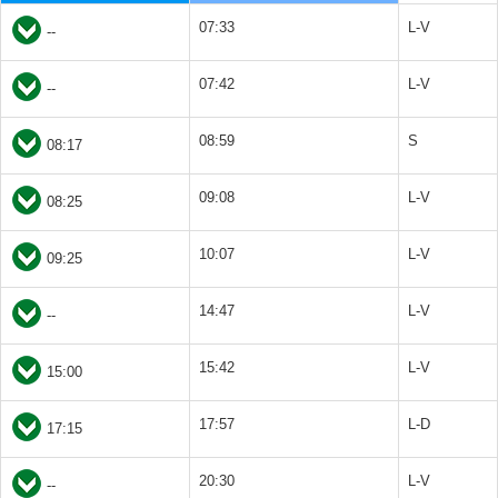
07:33
L-V
--
07:42
L-V
--
08:59
S
08:17
09:08
L-V
08:25
10:07
L-V
09:25
14:47
L-V
--
15:42
L-V
15:00
17:57
L-D
17:15
20:30
L-V
--