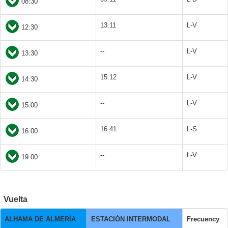
08:30
13:11
L-V
12:30
--
L-V
13:30
15:12
L-V
14:30
--
L-V
15:00
16:41
L-S
16:00
--
L-V
19:00
Vuelta
ALHAMA DE ALMERÍA
ESTACIÓN INTERMODAL
Frecuency