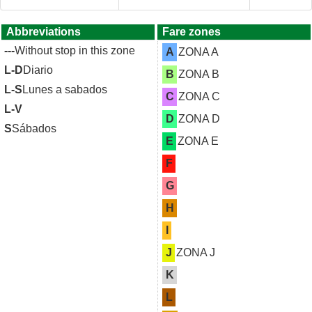
Abbreviations
Fare zones
---
Without stop in this zone
A
ZONA A
L-D
Diario
B
ZONA B
L-S
Lunes a sabados
C
ZONA C
L-V
D
ZONA D
S
Sábados
E
ZONA E
F
G
H
I
J
ZONA J
K
L