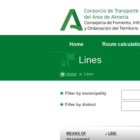
Home
Route calculati
Lines
Home
Lines
Filter by municipality
Filter by district
MEANS OF
LINE