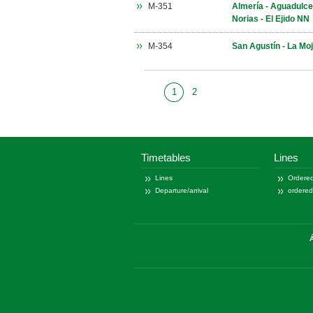
M-351
Almería - Aguadulce 
Norias - El Ejido NN
M-354
San Agustín - La Moj
1
2
1
of
Timetables
Lines
Lines
Ordered
Departure/arrival
ordere
Á