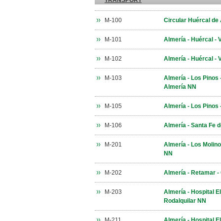
TRANSPORT
M-100
Circular Huércal de
M-101
Almería - Huércal -
M-102
Almería - Huércal - 
M-103
Almería - Los Pinos
Almería NN
M-105
Almería - Los Pinos
M-106
Almería - Santa Fe 
M-201
Almería - Los Molino
NN
M-202
Almería - Retamar - 
M-203
Almería - Hospital E
Rodalquilar NN
M-211
Almería - Hospital E