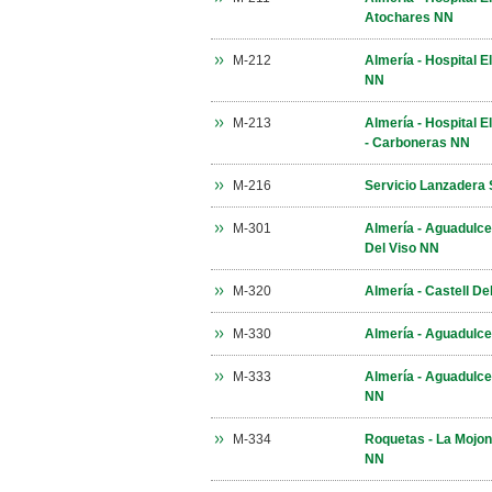
Atochares NN
M-212
Almería - Hospital E
NN
M-213
Almería - Hospital E
- Carboneras NN
M-216
Servicio Lanzadera 
M-301
Almería - Aguadulce 
Del Viso NN
M-320
Almería - Castell De
M-330
Almería - Aguadulce
M-333
Almería - Aguadulce
NN
M-334
Roquetas - La Mojone
NN