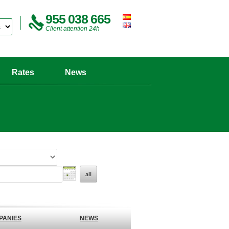
955 038 665
Client attention 24h
Rates
News
all
PANIES
NEWS