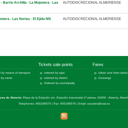
- Barrio Archilla - La Mojonera - Las
AUTODISCRECIONAL ALMERIENSE
onera - Las Norias - El Ejido NN
AUTODISCRECIONAL ALMERIENSE
-
20
27
Tickets sale points
Fares
 by means of transport
ordered by type
Urban and Inter-urban
d by name
ordered by district
Crossings
Ordered by municipality
rea de Almería:
Plaza de la Estación s/n. Estación Intermodal 1ª planta, 04006 - Almería, Almer
Telephones: 950186570 | Fax: 950186576 | Email: usuarios@ctal.es