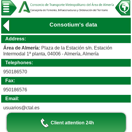
Consotium's data
Address:
Área de Almería:
Plaza de la Estación s/n. Estación
Intermodal 1ª planta, 04006 - Almería, Almería
Telephones:
950186570
Fax:
950186576
Email:
usuarios@ctal.es
Client attention 24h